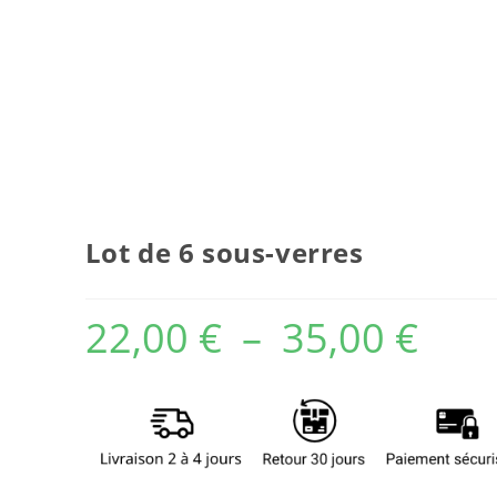
Lot de 6 sous-verres
22,00
€
–
35,00
€
Plage
de
prix :
22,00 €
à