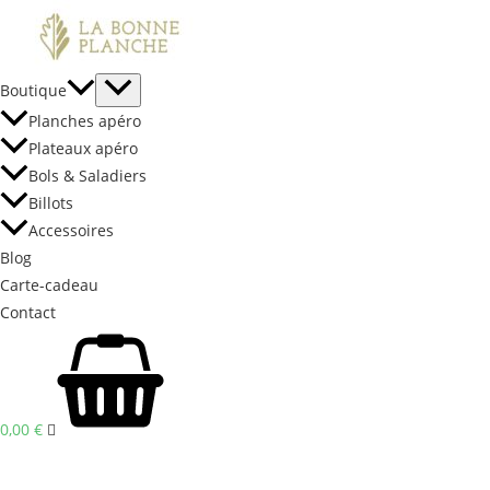
Aller
au
contenu
Boutique
Planches apéro
Plateaux apéro
Bols & Saladiers
Billots
Accessoires
Blog
Carte-cadeau
Contact
0,00
€