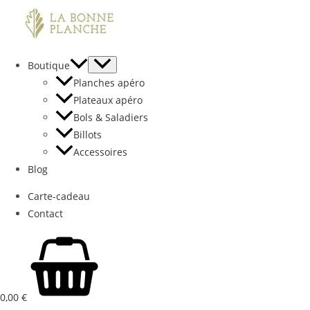
Aller
au
contenu
Boutique
Planches apéro
Plateaux apéro
Bols & Saladiers
Billots
Accessoires
Blog
Carte-cadeau
Contact
0,00
€