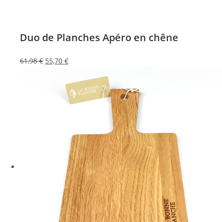
Duo de Planches Apéro en chêne
Le
Le
61,98
€
55,70
€
prix
prix
initial
actuel
était :
est :
61,98 €.
55,70 €.