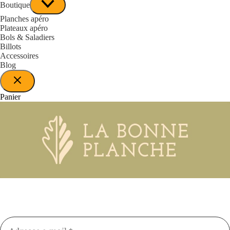
Boutique
Planches apéro
Plateaux apéro
Bols & Saladiers
Billots
Accessoires
Blog
Panier
Restez informés des nouveautés, offres
promotionnelles et articles de blog