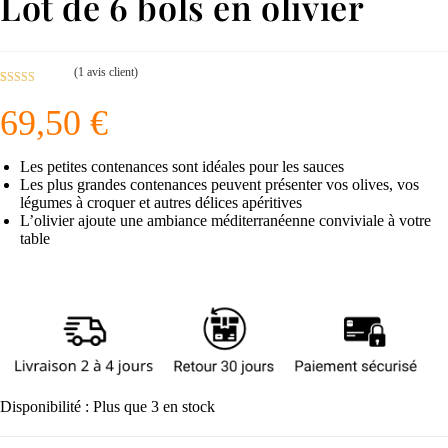
Lot de 6 bols en olivier
(
1
avis client)
Noté
1
4.00
69,50
€
sur 5 basé
sur
notation
Les petites contenances sont idéales pour les sauces
client
Les plus grandes contenances peuvent présenter vos olives, vos
légumes à croquer et autres délices apéritives
L’olivier ajoute une ambiance méditerranéenne conviviale à votre
table
Disponibilité :
Plus que 3 en stock