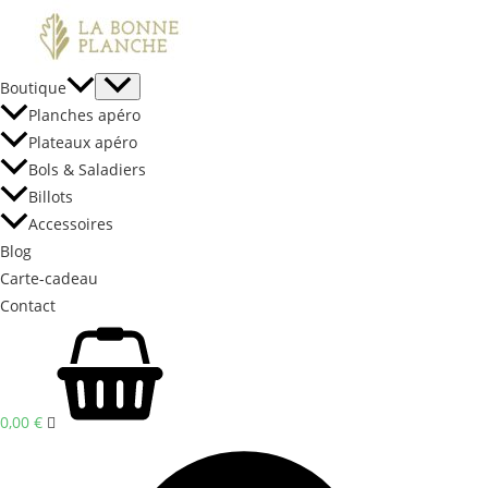
Aller
au
contenu
Boutique
Planches apéro
Plateaux apéro
Bols & Saladiers
Billots
Accessoires
Blog
Carte-cadeau
Contact
0,00
€