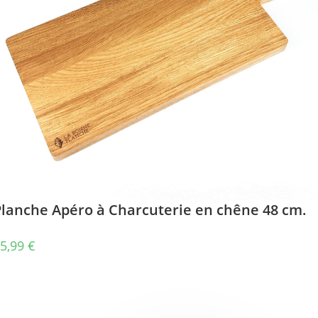
Planche Apéro à Charcuterie en chêne 48 cm.
5,99
€