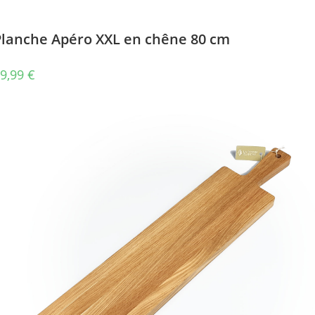
Planche Apéro XXL en chêne 80 cm
9,99
€